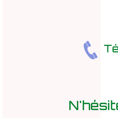
Té
N'hési