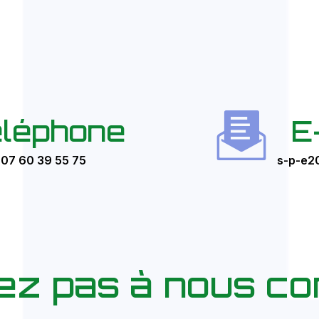
léphone
E
07 60 39 55 75
s-p-e2
tez pas à nous co