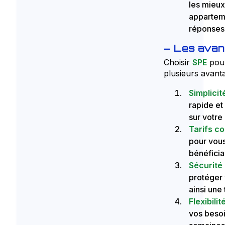
les mieux
apparteme
réponses 
Les avant
Choisir
SPE
pou
plusieurs avanta
Simplicité
rapide et
sur votre
Tarifs co
pour vous
bénéficia
Sécurité
protéger 
ainsi une 
Flexibilit
vos besoi