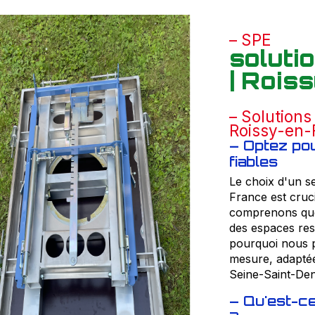
SPE
solut
| Rois
Solutions
Roissy-en-
Optez po
fiables
Le choix d'un s
France est cru
comprenons que 
des espaces rest
pourquoi nous 
mesure, adaptée
Seine-Saint-Deni
Qu'est-ce