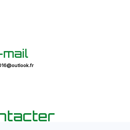
-mail
016@outlook.fr
ntacter