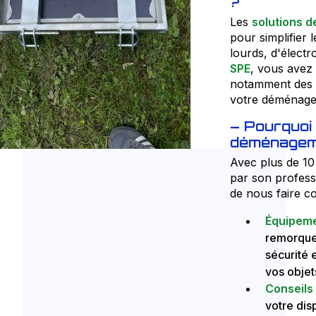
?
Les
solutions 
pour simplifier 
lourds, d'élect
SPE
, vous avez
notamment des 
votre déménagem
Pourquoi 
déménagem
Avec plus de 10
par son professi
de nous faire co
Équipeme
remorques
sécurité 
vos objet
Conseils
votre dis