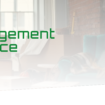
agement
nce