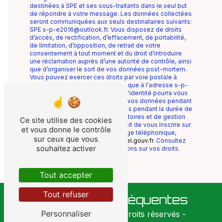
destinées à SPE et ses sous-traitants dans le seul but
de répondre à votre message. Les données collectées
seront communiquées aux seuls destinataires suivants:
SPE s-p-e2016@outlook.fr. Vous disposez de droits
d’accès, de rectification, d’effacement, de portabilité,
de limitation, d’opposition, de retrait de votre
consentement à tout moment et du droit d’introduire
une réclamation auprès d’une autorité de contrôle, ainsi
que d’organiser le sort de vos données post-mortem.
Vous pouvez exercer ces droits par voie postale à
l'adresse ou par courrier électronique à l'adresse s-p-
e2016@outlook.fr. Un justificatif d'identité pourra vous
être demandé. Nous conservons vos données pendant
la période de prise de contact puis pendant la durée de
prescription légale aux fins probatoires et de gestion
Ce site utilise des cookies
des contentieux. Vous avez le droit de vous inscrire sur
et vous donne le contrôle
la liste d'opposition au démarchage téléphonique,
sur ceux que vous
disponible à cette adresse:
Bloctel.gouv.fr
. Consultez
souhaitez activer
le site cnil.fr pour plus d’informations sur vos droits.
Tout accepter
Tout refuser
Recherches fréquentes
Personnaliser
©
Vistalid
- 2026 - Tous droits réservés -