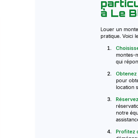
partic
à Le B
Louer un monte-
pratique. Voici l
Choisiss
montes-me
qui répon
Obtenez 
pour obte
location s
Réservez
réservati
notre équ
assistanc
Profitez