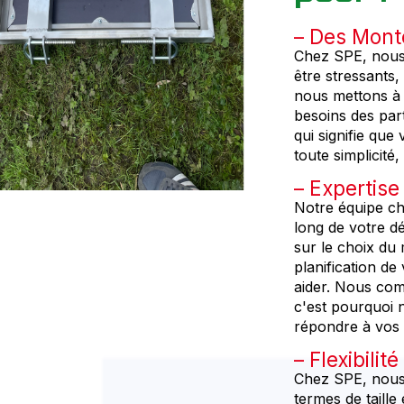
Des Monte
Chez SPE, nous
être stressants,
nous mettons à 
besoins des part
qui signifie qu
toute simplicit
Expertise
Notre équipe c
long de votre d
sur le choix du
planification d
aider. Nous co
c'est pourquoi 
répondre à vos 
Flexibilit
Chez SPE, nous
termes de taill