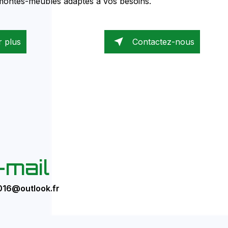
 montes-meubles adaptés à vos besoins.
r plus
Contactez-nous
-mail
016@outlook.fr