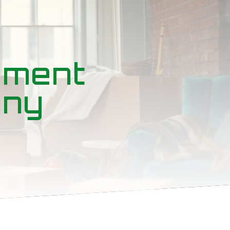
ement
gny