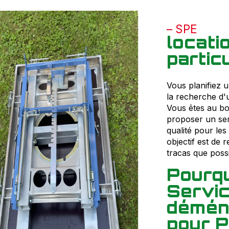
SPE
locat
particu
Vous planifiez 
la recherche d'
Vous êtes au bo
proposer un ser
qualité pour les
objectif est de
tracas que possi
Pourqu
Servic
déména
pour P