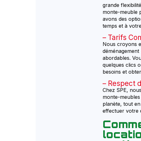
grande flexibili
monte-meuble p
avons des optio
temps et à votr
Tarifs Com
Nous croyons en
déménagement par
abordables. Vou
quelques clics 
besoins et obten
Respect d
Chez SPE, nous
monte-meubles s
planète, tout en
effectuer votre 
Comme
locat