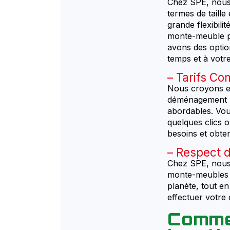
Chez SPE, nous
termes de taill
grande flexibili
monte-meuble p
avons des optio
temps et à votr
Tarifs Com
Nous croyons en
déménagement par
abordables. Vou
quelques clics 
besoins et obten
Respect d
Chez SPE, nous
monte-meubles s
planète, tout en
effectuer votre 
Comme