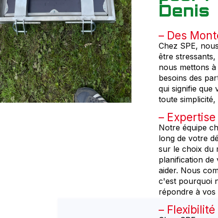
Denis
Des Monte
Chez SPE, nous
être stressants,
nous mettons à 
besoins des part
qui signifie qu
toute simplicit
Expertise
Notre équipe c
long de votre d
sur le choix du
planification d
aider. Nous co
c'est pourquoi 
répondre à vos 
Flexibilit