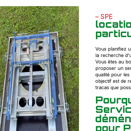
SPE
locat
particu
Vous planifiez 
la recherche d'
Vous êtes au bo
proposer un ser
qualité pour les
objectif est de
tracas que possi
Pourqu
Servic
déména
pour P