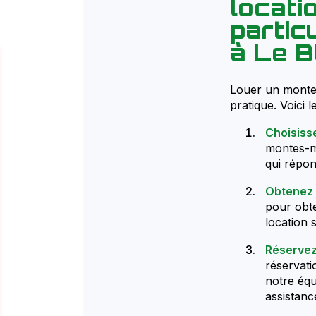
locat
partic
à Le B
Louer un monte-
pratique. Voici l
Choisiss
montes-me
qui répon
Obtenez 
pour obte
location s
Réservez
réservati
notre équ
assistanc