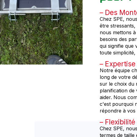
Des Monte
Chez SPE, nous
être stressants,
nous mettons à 
besoins des part
qui signifie qu
toute simplicit
Expertise
Notre équipe c
long de votre d
sur le choix du
planification d
aider. Nous co
c'est pourquoi 
répondre à vos 
Flexibilit
Chez SPE, nous
termes de taill