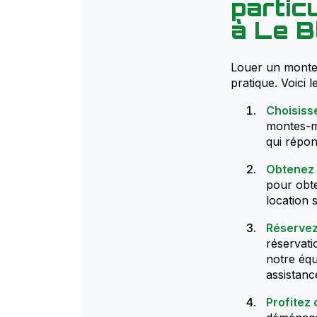
partic
à Le B
Louer un monte-
pratique. Voici l
Choisiss
montes-me
qui répon
Obtenez 
pour obte
location s
Réservez
réservati
notre équ
assistanc
Profitez