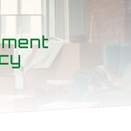
ement
ncy