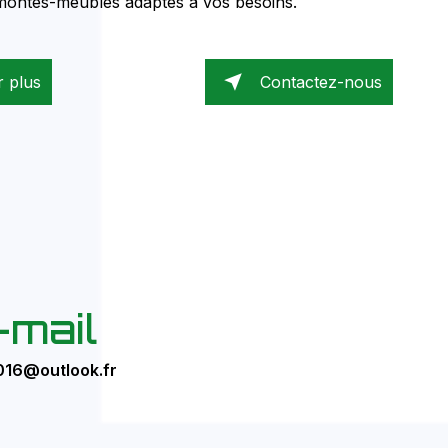
 montes-meubles adaptés à vos besoins.
r plus
Contactez-nous
-mail
016@outlook.fr