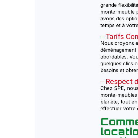
grande flexibili
monte-meuble p
avons des optio
temps et à votr
Tarifs Com
Nous croyons en
déménagement par
abordables. Vou
quelques clics 
besoins et obten
Respect d
Chez SPE, nous
monte-meubles s
planète, tout en
effectuer votre 
Comme
locat