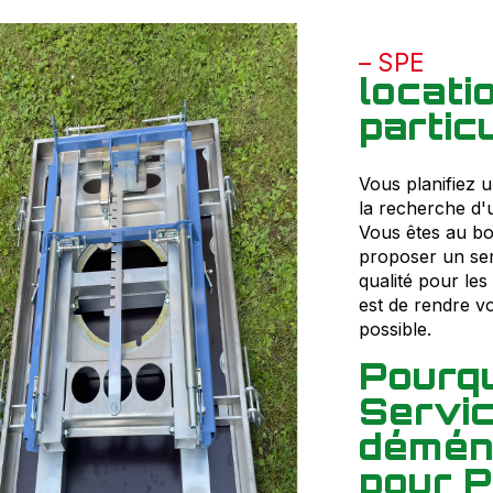
SPE
locat
partic
Vous planifiez 
la recherche d'
Vous êtes au bo
proposer un ser
qualité pour les
est de rendre v
possible.
Pourqu
Servic
déména
pour P