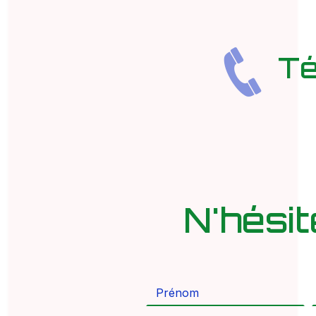
Té
N'hési