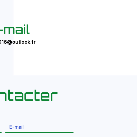
-mail
016@outlook.fr
ntacter