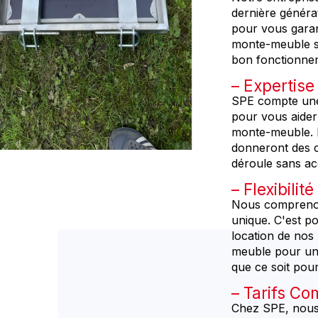
dernière généra
pour vous garan
monte-meuble so
bon fonctionnem
Expertise
SPE compte une 
pour vous aider
monte-meuble. I
donneront des c
déroule sans ac
Flexibilit
Nous comprenon
unique. C'est po
location de no
meuble pour une
que ce soit pou
Tarifs Com
Chez SPE, nous 