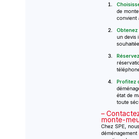
Choisiss
de monte-
convient
Obtenez 
un devis 
souhaitée 
Réservez
réservati
téléphone
Profitez
déménage
état de m
toute sécu
Contactez
monte-meub
Chez SPE, nous
déménagement au