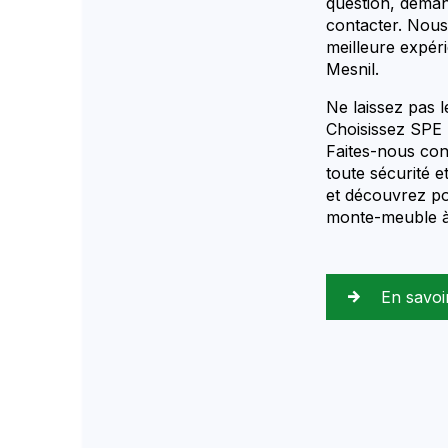
question, deman
contacter. Nous
meilleure expér
Mesnil.
Ne laissez pas l
Choisissez SPE 
Faites-nous con
toute sécurité e
et découvrez p
monte-meuble à
En savoi