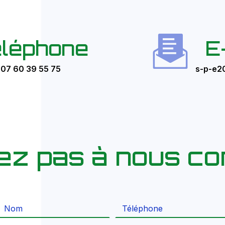
léphone
E
07 60 39 55 75
s-p-e2
tez pas à nous co