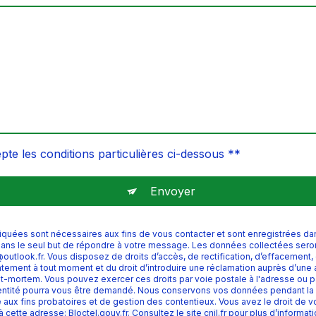
pte les conditions particulières ci-dessous **
Envoyer
es sont nécessaires aux fins de vous contacter et sont enregistrées dans 
 dans le seul but de répondre à votre message. Les données collectées se
tlook.fr. Vous disposez de droits d’accès, de rectification, d’effacement, de
ntement à tout moment et du droit d’introduire une réclamation auprès d’une a
t-mortem. Vous pouvez exercer ces droits par voie postale à l'adresse ou par
identité pourra vous être demandé. Nous conservons vos données pendant la 
aux fins probatoires et de gestion des contentieux. Vous avez le droit de vou
à cette adresse:
Bloctel.gouv.fr
. Consultez le site cnil.fr pour plus d’informat