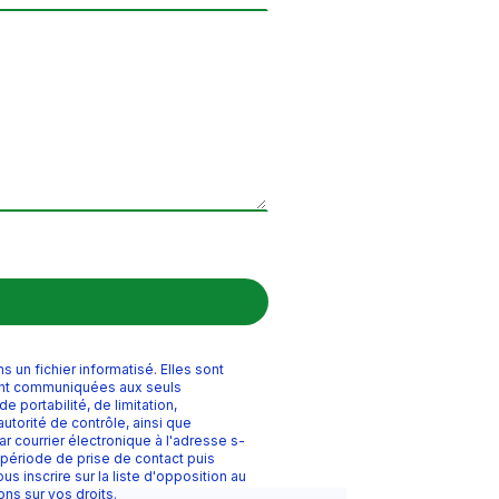
un fichier informatisé. Elles sont
ront communiquées aux seuls
 portabilité, de limitation,
utorité de contrôle, ainsi que
 courrier électronique à l'adresse s-
période de prise de contact puis
s inscrire sur la liste d'opposition au
ions sur vos droits.