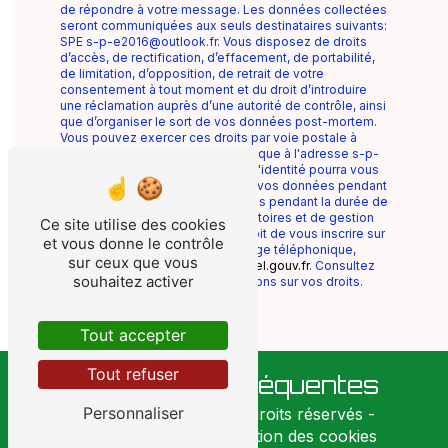
de répondre à votre message. Les données collectées
seront communiquées aux seuls destinataires suivants:
SPE s-p-e2016@outlook.fr. Vous disposez de droits
d’accès, de rectification, d’effacement, de portabilité,
de limitation, d’opposition, de retrait de votre
consentement à tout moment et du droit d’introduire
une réclamation auprès d’une autorité de contrôle, ainsi
que d’organiser le sort de vos données post-mortem.
Vous pouvez exercer ces droits par voie postale à
l'adresse ou par courrier électronique à l'adresse s-p-
e2016@outlook.fr. Un justificatif d'identité pourra vous
être demandé. Nous conservons vos données pendant
la période de prise de contact puis pendant la durée de
prescription légale aux fins probatoires et de gestion
Ce site utilise des cookies
des contentieux. Vous avez le droit de vous inscrire sur
et vous donne le contrôle
la liste d'opposition au démarchage téléphonique,
sur ceux que vous
disponible à cette adresse:
Bloctel.gouv.fr
. Consultez
souhaitez activer
le site cnil.fr pour plus d’informations sur vos droits.
Tout accepter
Tout refuser
Recherches fréquentes
Personnaliser
©
Vistalid
- 2026 - Tous droits réservés -
Mentions légales
-
Gestion des cookies